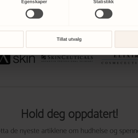
Egenskaper
Statistikk
Tillat utvalg
Hold deg oppdatert!
tta de nyeste artiklene om hudhelse og spenn