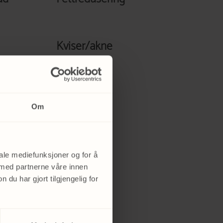
Kviser/akne
Om
Rødme
iale mediefunksjoner og for å
 med partnerne våre innen
u har gjort tilgjengelig for