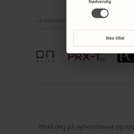
Nødvendig
LEVERANDØRER
Ikke tillat
Meld deg på nyhetsbrevet og mo