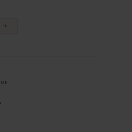
 PÅ
JON
s