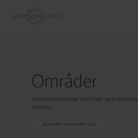
Hopp
til
innhold
Områder
Kompetanseområder innen hud- og kroppsbehand
nedenfor.
USIKKER? KONTAKT OSS