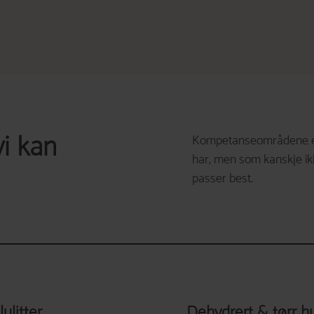
i kan
Kompetanseområdene er a
har, men som kanskje ik
passer best.
lulitter
Dehydrert & tørr h