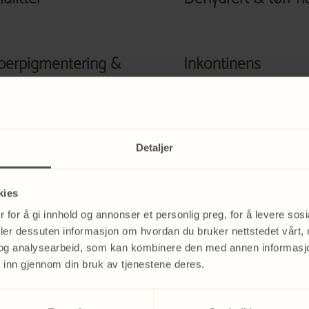
perpigmentering &
Inkontinens
rke flekker
Detaljer
pstramming
Porer
jedevegg
kies
 for å gi innhold og annonser et personlig preg, for å levere sos
deler dessuten informasjon om hvordan du bruker nettstedet vårt,
rekkmerker
Vorter og Skintags
og analysearbeid, som kan kombinere den med annen informasjon d
 inn gjennom din bruk av tjenestene deres.