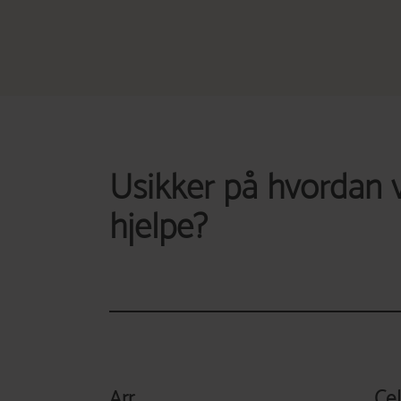
Usikker på hvordan v
hjelpe?
Arr
Cel