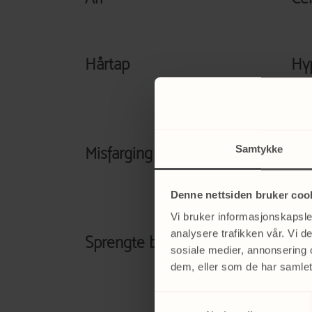
Hårtap
Hy
mø
Samtykke
Misfarging tenner
Op
sk
Denne nettsiden bruker coo
Vi bruker informasjonskapsler
analysere trafikken vår. Vi 
Sprengte blodkar
St
sosiale medier, annonsering 
dem, eller som de har samlet
Samtykkevalg