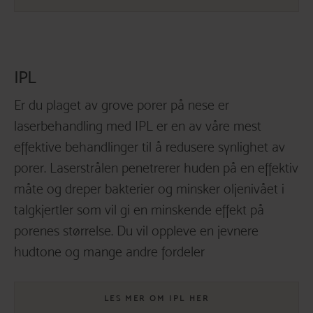
Solskader.
Eksponering for UV-stråler bryter ned
kollagen og elastin, som igjen reduserer hudens fasthet.
Dette gjør at porene vokser seg større.
IPL
Er du plaget av grove porer på nese er
Genetikk.
Størrelse på porene er arvelig betinget, så
laserbehandling med IPL er en av våre mest
dersom foreldrene dine har store porer, er
sannsynligheten større for at du også får store porer.
effektive behandlinger til å redusere synlighet av
porer. Laserstrålen penetrerer huden på en effektiv
måte og dreper bakterier og minsker oljenivået i
talgkjertler som vil gi en minskende effekt på
porenes størrelse. Du vil oppleve en jevnere
hudtone og mange andre fordeler
LES MER OM IPL HER