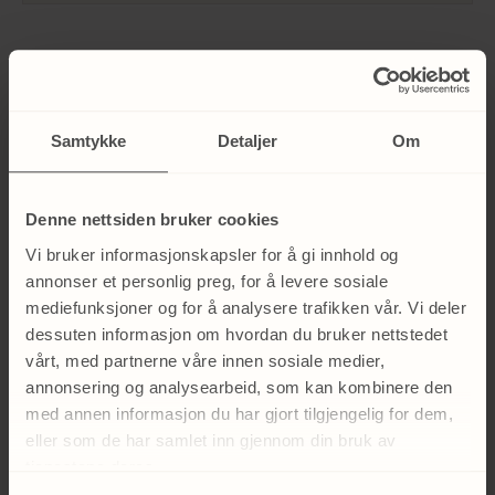
Dermapen
Samtykke
Detaljer
Om
Microneedling med Dermapen har por-
sammentrekkende egenskaper og kan redusere
synligheten av grove porer på nesen. Dermapen er
Denne nettsiden bruker cookies
utstyrt med nano-tynne nåler som punkterer
Vi bruker informasjonskapsler for å gi innhold og
hudens overflate og gir en umiddelbar plumpende
annonser et personlig preg, for å levere sosiale
mediefunksjoner og for å analysere trafikken vår. Vi deler
effekt. Huden blir strammere og porene blir finere.
dessuten informasjon om hvordan du bruker nettstedet
vårt, med partnerne våre innen sosiale medier,
annonsering og analysearbeid, som kan kombinere den
LES MER OM DERMAPEN HER
med annen informasjon du har gjort tilgjengelig for dem,
eller som de har samlet inn gjennom din bruk av
tjenestene deres.