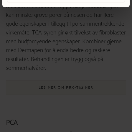
redusert med nedetid og flassing. Behandlingen
kan minske grove porer på nesen og har flere
gode egenskaper i tillegg til porsammentrekkende
virkemåte. TCA-syren gir økt tilvekst av fibroblaster
med hudfornyende egenskaper. Kombiner gjerne
med Dermapen for å enda bedre og raskere
resultater. Behandlingen er trygg også på
sommerhalvårer.
LES MER OM PRX-T33 HER
PCA