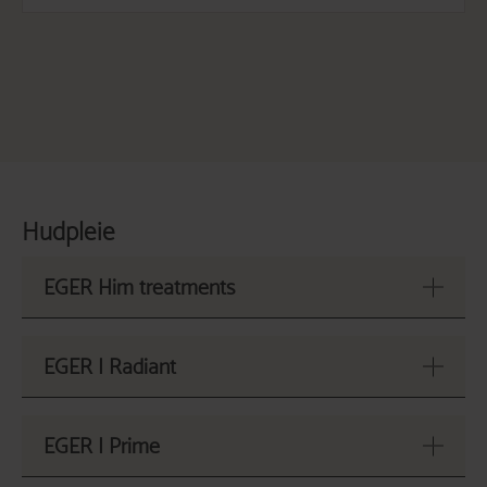
Hudpleie
EGER Him treatments
EGER I Him Core
2200 – NOK
EGER I Radiant
60 min
EGER I Him Adavnced
2990 – NOK
EGER I Radiant
3990 – NOK
EGER I Prime
60 min
75 min