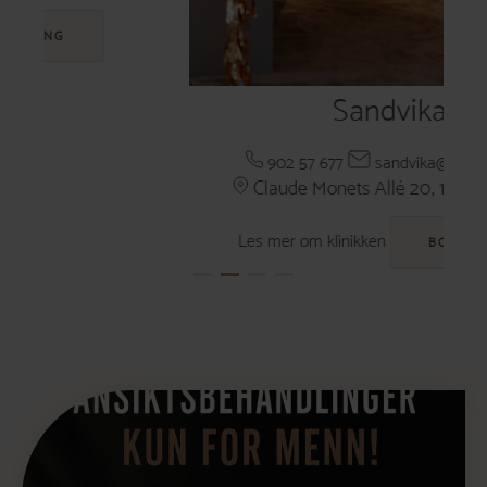
Sandvika
902 57 677
sandvika@egerclinic.no
Claude Monets Allé 20, 1338 Sandvika
Les mer om klinikken
BOOKING