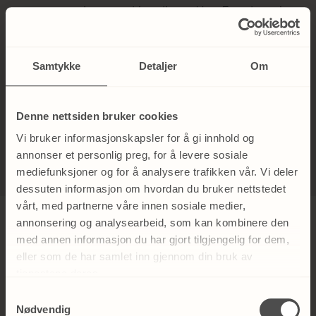
nesten ser gjennomskinnelig ut. Hos Eger har vi
tatt konseptet ett steg videre og skapt vår egen
variant – en behandling som gir deg den ikoniske
Samtykke
Detaljer
Om
glassaktige finishen med en gang, men med et
enda mer raffinert og varig resultat.
Denne nettsiden bruker cookies
Vi bruker informasjonskapsler for å gi innhold og
LES MER OM GLASS SKIN HER
annonser et personlig preg, for å levere sosiale
mediefunksjoner og for å analysere trafikken vår. Vi deler
dessuten informasjon om hvordan du bruker nettstedet
vårt, med partnerne våre innen sosiale medier,
annonsering og analysearbeid, som kan kombinere den
med annen informasjon du har gjort tilgjengelig for dem,
eller som de har samlet inn gjennom din bruk av
tjenestene deres.
Samtykkevalg
Nødvendig