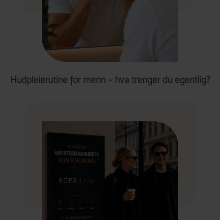
Hudpleierutine for menn – hva trenger du egentlig?