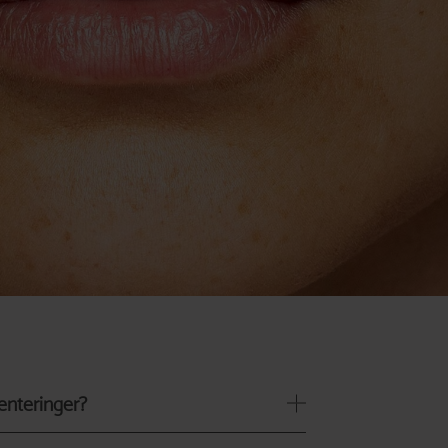
enteringer?
 oppstår når et kluster med hudceller