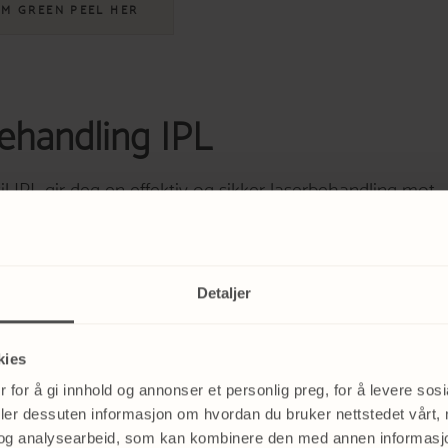
OM GREEN PEEL HER
ehandling IPL
il IPL gir deg en effektiv og sikker laserbehandling mot
r. Behandlingen brukes også til fjerne sprengte blodkar
porer.
Detaljer
M IPL HER
kies
 for å gi innhold og annonser et personlig preg, for å levere sos
deler dessuten informasjon om hvordan du bruker nettstedet vårt,
pen
Lightening Peel + LED-
og analysearbeid, som kan kombinere den med annen informasjon d