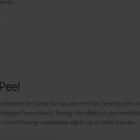
flekker
innvirkning p
denfor.
flekker ofte s
din, som betyr at du 
vanligere hos
av kroppen so
dagen.
Graviditet.
I s
årene
hormon som k
Dersom du ønsker å f
LED-skjermer
dette en rask og rela
akkurat nå på
hjemme, kan f
Solarium.
UV-l
huden og kan 
sollys.
Peel
Hudpleieprodu
hudpleieprodu
mbinerer det beste fra naturen med det beste fra den 
mottakelig fo
hudpleieprodu
dlingen Green Peel 2 Energy har effekt på pigmentflekke
brukes på vin
. Green Peel gir umiddelbar effekt og er enkel å bruke.