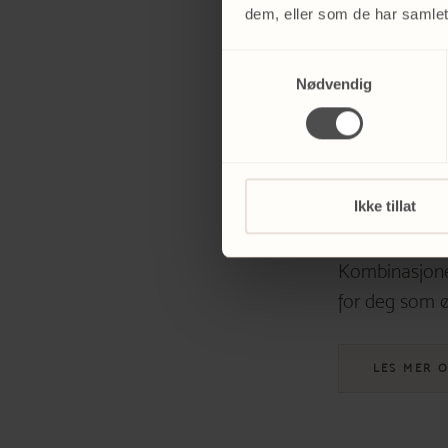
dem, eller som de har samlet
lystera
Samtykkevalg
Nødvendig
Dermapen Ligh
Dermapen er e
regenerere og
glattere hud
Ikke tillat
tilpasses din 
Kombinasjonen
for deg som ø
LES MER 