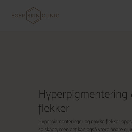
Hopp
til
innhold
Hyperpigmentering
flekker
Hyperpigmenteringer og mørke flekker opps
solskade, men det kan også være andre grunn