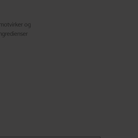
 motvirker og
ingredienser