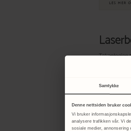
LES MER 
Laserb
Teknologien t
pigmentflekke
størrelsen på 
Samtykke
LES MER O
Denne nettsiden bruker coo
Vi bruker informasjonskapsler
analysere trafikken vår. Vi 
Derma
sosiale medier, annonsering 