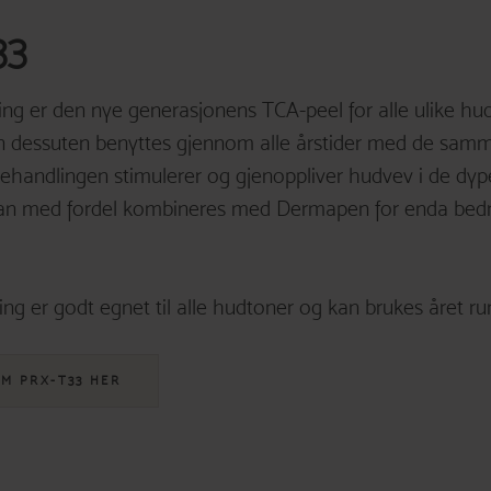
33
ing er den nye generasjonens TCA-peel for alle ulike hu
an dessuten benyttes gjennom alle årstider med de sam
Behandlingen stimulerer og gjenoppliver hudvev i de dyp
an med fordel kombineres med Dermapen for enda bedr
ng er godt egnet til alle hudtoner og kan brukes året ru
OM PRX-T33 HER