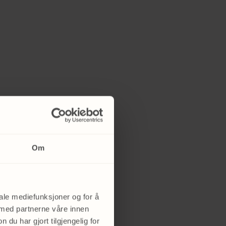
 og redusere
Om
iale mediefunksjoner og for å
 med partnerne våre innen
u har gjort tilgjengelig for