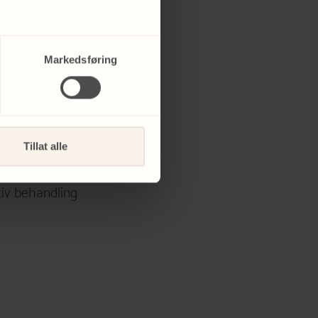
Markedsføring
dlinger.
r huden til å
skere og
er som
Tillat alle
iv behandling