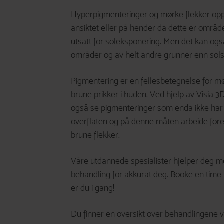
Hyperpigmenteringer og mørke flekker opp
ansiktet eller på hender da dette er områd
utsatt for soleksponering. Men det kan og
områder og av helt andre grunner enn sol
Pigmentering er en fellesbetegnelse for mø
brune prikker i huden. Ved hjelp av
Visia 3
også se pigmenteringer som enda ikke har
overflaten og på denne måten arbeide fo
brune flekker.
Våre utdannede spesialister hjelper deg 
behandling for akkurat deg. Booke en time 
er du i gang!
Du finner en oversikt over behandlingene vi 