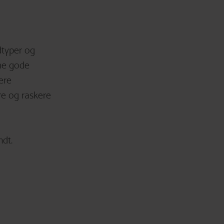
dtyper og
me gode
ere
e og raskere
ndt.