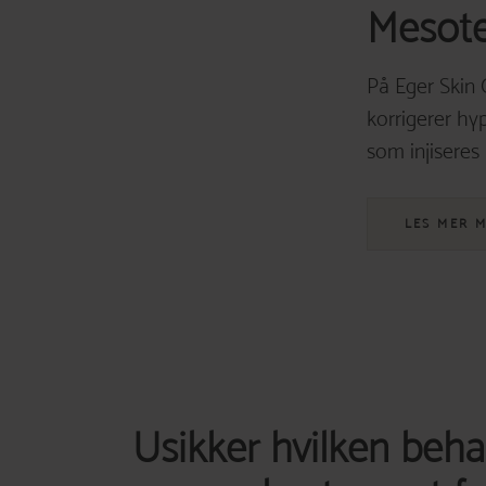
Mesote
På Eger Skin 
korrigerer hy
som injiseres
LES MER 
Usikker hvilken beha