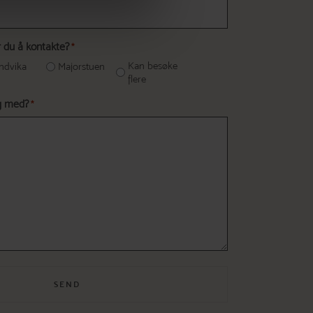
r du å kontakte?
*
Kan besøke
ndvika
Majorstuen
flere
eg med?
*