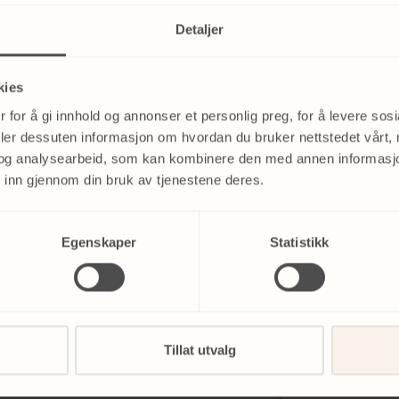
Detaljer
kies
 for å gi innhold og annonser et personlig preg, for å levere sos
deler dessuten informasjon om hvordan du bruker nettstedet vårt,
og analysearbeid, som kan kombinere den med annen informasjon d
liktende
 inn gjennom din bruk av tjenestene deres.
Navn
Egenskaper
Statistikk
rekte for
E-postadresse
*
finne riktig
Tillat utvalg
Telefonnummer
*