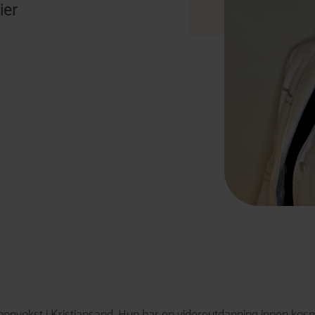
ier
 og oppvokst i Kristiansand. Hun har en videreutdanning innen k