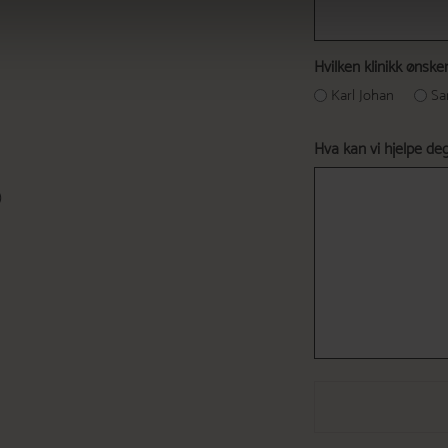
Hvilken klinikk ønske
Karl Johan
Sa
Hva kan vi hjelpe d
)