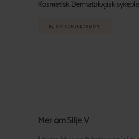
Kosmetisk Dermatologisk sykeple
BE OM KONSULTASJON
Mer om
Silje V
Silje er en blid og positiv jente som er født