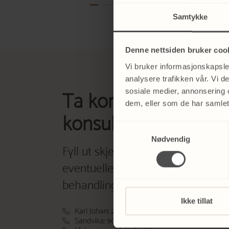
Samtykke
Denne nettsiden bruker coo
Vi bruker informasjonskapsler
analysere trafikken vår. Vi 
sosiale medier, annonsering 
Ta kontakt for uforp
dem, eller som de har samlet
konsultasjon
Samtykkevalg
Nødvendig
Fyll ut skjemaet eller ta kontakt di
eventuelle spørsmål og hjelp til å 
behandling for dine behov.
Ikke tillat
Karl Johan: 22 33 60 60
Sandvika: 902 57 677