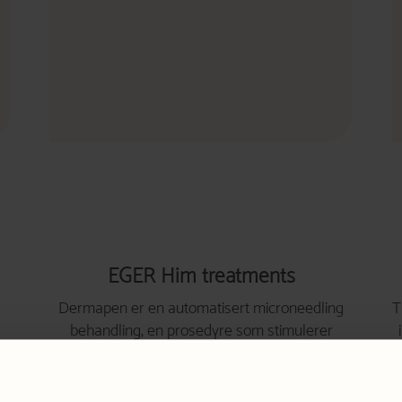
EGER Him treatments
​​Dermapen er en automatisert microneedling
T
behandling, en prosedyre som stimulerer
huden til å regenerere ...