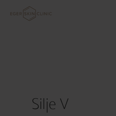
Hopp
til
innhold
Silje V