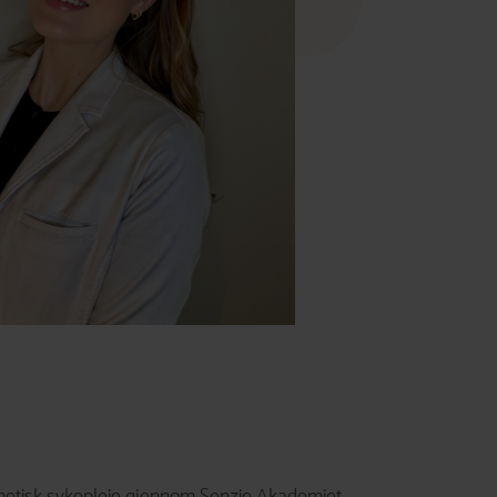
osmetisk sykepleie gjennom Senzie Akademiet,