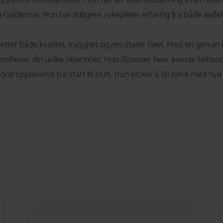
alderma. Hun har tidligere sykepleier erfaring fra både avdeling
tter både kvalitet, trygghet og resultater høyt. Med en genuin 
remhever din unike skjønnhet. Hun tilpasser hver eneste behand
n god opplevelse fra start til slutt. Hun elsker å bli kjent med 