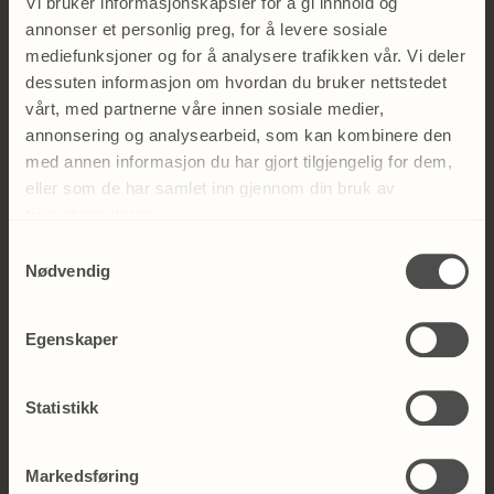
Majorstuen: 23 21 54 00
Vi bruker informasjonskapsler for å gi innhold og
Bekkestua: 93 00 99 25
annonser et personlig preg, for å levere sosiale
mediefunksjoner og for å analysere trafikken vår. Vi deler
Øvre Slottsgate 27, 0157 Oslo
dessuten informasjon om hvordan du bruker nettstedet
post@egerskinclinic.no
vårt, med partnerne våre innen sosiale medier,
annonsering og analysearbeid, som kan kombinere den
Chat med oss
med annen informasjon du har gjort tilgjengelig for dem,
eller som de har samlet inn gjennom din bruk av
Åpningstider:
tjenestene deres.
Mandag- Fredag 08.00-20.00 (Telefon 08.00-18.00)
Lørdag 10.00-17.00 (Telefon 10.00-16.30)
Samtykkevalg
Nødvendig
Egenskaper
Navn
Statistikk
E-postadresse
Markedsføring
*