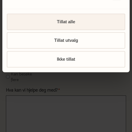
Tillat alle
Telefonnummer
*
Tillat utvalg
Ikke tillat
Hvilken klinikk ønsker du å kontakte?
*
Karl Johan
Sandvika
Majorstuen
Kan besøke
flere
Hva kan vi hjelpe deg med?
*