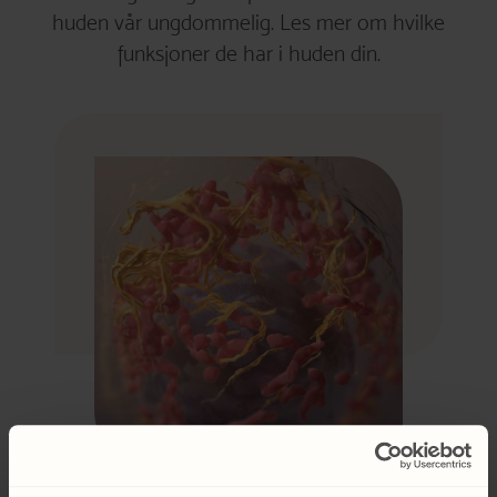
huden vår ungdommelig. Les mer om hvilke
funksjoner de har i huden din.
TIPS & RÅD