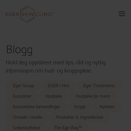
Hopp
til
M
innhold
Blogg
Hold deg oppdatert med tips, råd og nyttig
informasjon om hud- og kroppspleie.
Eger Group
EGER I Him
Eger Treatments
Exosomer
Hudpleie
Hudpleie for menn
Kosmetiske behandlinger
Kropp
Nyheter
Omtale i media
Produkter & Ingredienser
Solbeskyttelse
The Ege Way™