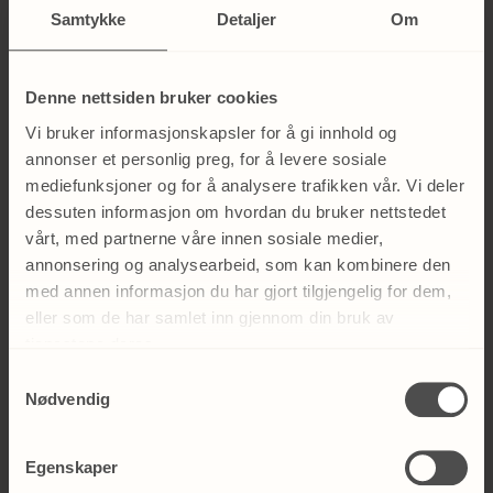
Samtykke
Detaljer
Om
Kollagen og elastin: Den dynamiske duoen
Elastin og kollagen er proteiner som bevarer
huden vår ungdommelig. Les mer om hvilke
Denne nettsiden bruker cookies
funksjoner de har i huden din.
Vi bruker informasjonskapsler for å gi innhold og
annonser et personlig preg, for å levere sosiale
mediefunksjoner og for å analysere trafikken vår. Vi deler
dessuten informasjon om hvordan du bruker nettstedet
vårt, med partnerne våre innen sosiale medier,
annonsering og analysearbeid, som kan kombinere den
med annen informasjon du har gjort tilgjengelig for dem,
eller som de har samlet inn gjennom din bruk av
tjenestene deres.
Samtykkevalg
Nødvendig
Egenskaper