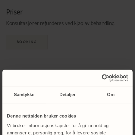
Priser
Konsultasjoner refunderes ved kjøp av behandling.
BOOKING
Samtykke
Detaljer
Om
Behandlere som tilbyr
Denne nettsiden bruker cookies
Spapakke Warm Energizing Flow
Vi bruker informasjonskapsler for å gi innhold og
annonser et personlig preg, for å levere sosiale