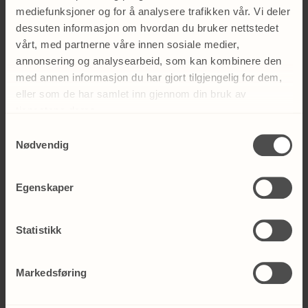
mediefunksjoner og for å analysere trafikken vår. Vi deler
dessuten informasjon om hvordan du bruker nettstedet
vårt, med partnerne våre innen sosiale medier,
annonsering og analysearbeid, som kan kombinere den
med annen informasjon du har gjort tilgjengelig for dem,
eller som de har samlet inn gjennom din bruk av
tjenestene deres.
Samtykkevalg
Nødvendig
Egenskaper
Statistikk
Maria
Silje
Markedsføring
Massasje og
Massasjeterapeut
shiatsu/ moxa